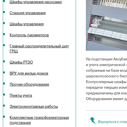
Шкафы управления насосами
Станция управления
Шкафы управления
Контроль параметров
Главный распределительный щит
ГРЩ
На подстанции Аксуба
Шкафы РТЗО
и учета электрической
собранные на базе мо
ВРУ для жилых домов
широкополосного бесп
Контроллерные шкафы 
Прочее оборудование
передачи текущих изм
предназначены для ко
Пункты учета
Оборудование имеет д
Электромонтажные работы
Комплектные трансформаторные
Вернуться к спи
подстанции